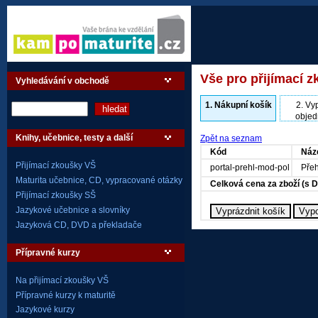
Vše pro přijímací z
Vyhledávání v obchodě
1.
Nákupní košík
2.
Vyp
objed
Knihy, učebnice, testy a další
Zpět na seznam
Kód
Náz
Přijímací zkoušky VŠ
portal-prehl-mod-pol
Přeh
Maturita učebnice, CD, vypracované otázky
Celková cena za zboží (s 
Přijímací zkoušky SŠ
Jazykové učebnice a slovníky
Jazyková CD, DVD a překladače
Přípravné kurzy
Na přijímací zkoušky VŠ
Přípravné kurzy k maturitě
Jazykové kurzy