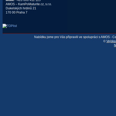
Mobil:
+420 606 411 115
AMOS – KamPoMaturite.cz, s.r.o.
Dukelských hrdinů 21
170 00 Praha 7
Nabídku jsme pro Vás připravili ve spolupráci s AMOS - 
©
Vejska
N