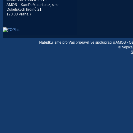
Mobil:
+420 606 411 115
AMOS – KamPoMaturite.cz, s.r.o.
Dukelských hrdinů 21
170 00 Praha 7
Nabídku jsme pro Vás připravili ve spolupráci s AMOS - 
©
Vejska
N