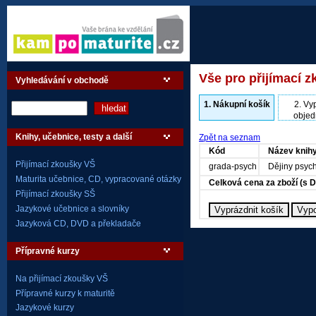
Vše pro přijímací z
Vyhledávání v obchodě
1.
Nákupní košík
2.
Vyp
objed
Knihy, učebnice, testy a další
Zpět na seznam
Kód
Název knih
Přijímací zkoušky VŠ
grada-psych
Dějiny psych
Maturita učebnice, CD, vypracované otázky
Celková cena za zboží (s 
Přijímací zkoušky SŠ
Jazykové učebnice a slovníky
Jazyková CD, DVD a překladače
Přípravné kurzy
Na přijímací zkoušky VŠ
Přípravné kurzy k maturitě
Jazykové kurzy