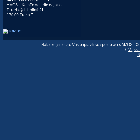
Mobil:
+420 606 411 115
AMOS – KamPoMaturite.cz, s.r.o.
Dukelských hrdinů 21
170 00 Praha 7
Nabídku jsme pro Vás připravili ve spolupráci s AMOS - 
©
Vejska
N