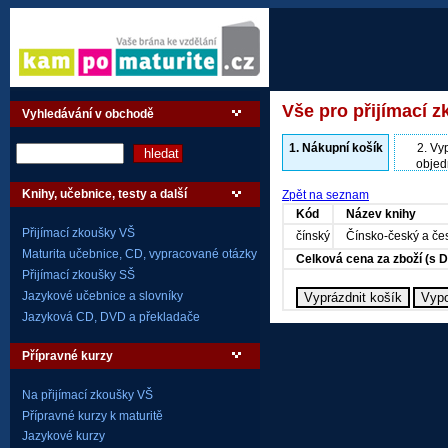
Vše pro přijímací z
Vyhledávání v obchodě
1.
Nákupní košík
2.
Vyp
objed
Knihy, učebnice, testy a další
Zpět na seznam
Kód
Název knihy
Přijímací zkoušky VŠ
čínský
Čínsko-český a čes
Maturita učebnice, CD, vypracované otázky
Celková cena za zboží (s 
Přijímací zkoušky SŠ
Jazykové učebnice a slovníky
Jazyková CD, DVD a překladače
Přípravné kurzy
Na přijímací zkoušky VŠ
Přípravné kurzy k maturitě
Jazykové kurzy