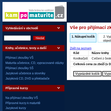
Vše pro přijímací z
Vyhledávání v obchodě
1.
Nákupní košík
2.
Vyp
objed
Knihy, učebnice, testy a další
Zpět na seznam
Kód
Název knihy
Přijímací zkoušky VŠ
Kostkačjsš
Cvičení z čes
Maturita učebnice, CD, vypracované otázky
Celková cena za zboží (s 
Přijímací zkoušky SŠ
Jazykové učebnice a slovníky
Jazyková CD, DVD a překladače
Přípravné kurzy
Na přijímací zkoušky VŠ
Přípravné kurzy k maturitě
Jazykové kurzy