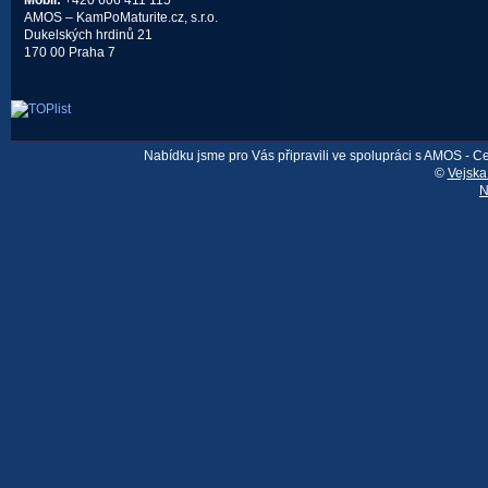
Mobil:
+420 606 411 115
AMOS – KamPoMaturite.cz, s.r.o.
Dukelských hrdinů 21
170 00 Praha 7
Nabídku jsme pro Vás připravili ve spolupráci s AMOS - 
©
Vejska
N