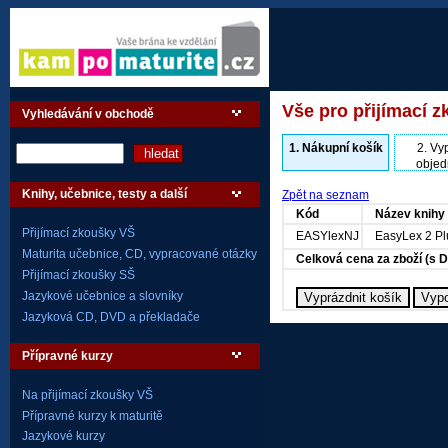
Vše pro přijímací z
Vyhledávání v obchodě
1.
Nákupní košík
2.
Vyp
objed
Knihy, učebnice, testy a další
Zpět na seznam
Kód
Název knihy
Přijímací zkoušky VŠ
EASYlexNJ
EasyLex 2 Pl
Maturita učebnice, CD, vypracované otázky
Celková cena za zboží (s 
Přijímací zkoušky SŠ
Jazykové učebnice a slovníky
Jazyková CD, DVD a překladače
Přípravné kurzy
Na přijímací zkoušky VŠ
Přípravné kurzy k maturitě
Jazykové kurzy