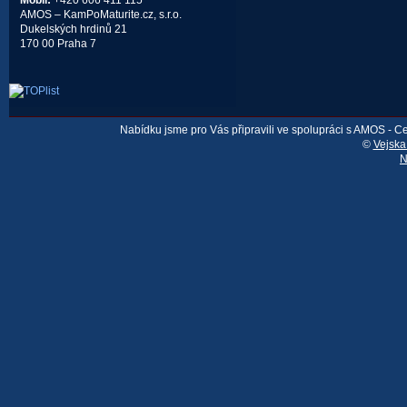
Mobil:
+420 606 411 115
AMOS – KamPoMaturite.cz, s.r.o.
Dukelských hrdinů 21
170 00 Praha 7
Nabídku jsme pro Vás připravili ve spolupráci s AMOS - 
©
Vejska
N