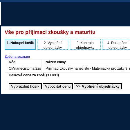
Vše pro přijímací zkoušky a maturitu
1.
Nákupní košík
2.
Vyplnění
3.
Kontrola
4.
Dokončení
objednávky
objednávky
objednávky
Zpět na seznam
Kód
Název knihy
CMnanečistomat9zš
Přijímací zkoušky nanečisto - Matematika pro žáky 9.
Celková cena za zboží (s DPH)