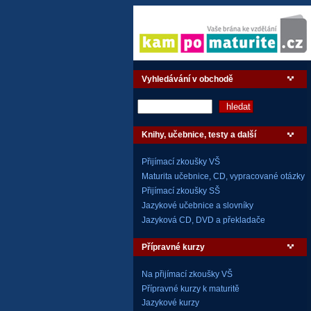
Vyhledávání v obchodě
Knihy, učebnice, testy a další
Přijímací zkoušky VŠ
Maturita učebnice, CD, vypracované otázky
Přijímací zkoušky SŠ
Jazykové učebnice a slovníky
Jazyková CD, DVD a překladače
Přípravné kurzy
Na přijímací zkoušky VŠ
Přípravné kurzy k maturitě
Jazykové kurzy