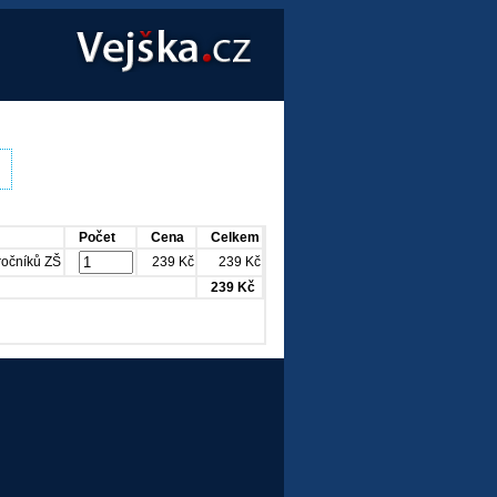
Počet
Cena
Celkem
 ročníků ZŠ
239 Kč
239 Kč
239 Kč