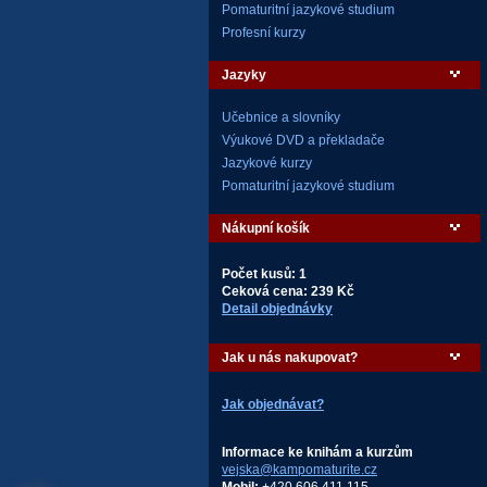
Pomaturitní jazykové studium
Profesní kurzy
Jazyky
Učebnice a slovníky
Výukové DVD a překladače
Jazykové kurzy
Pomaturitní jazykové studium
Nákupní košík
Počet kusů: 1
Ceková cena: 239 Kč
Detail objednávky
Jak u nás nakupovat?
Jak objednávat?
Informace ke knihám a kurzům
vejska@kampomaturite.cz