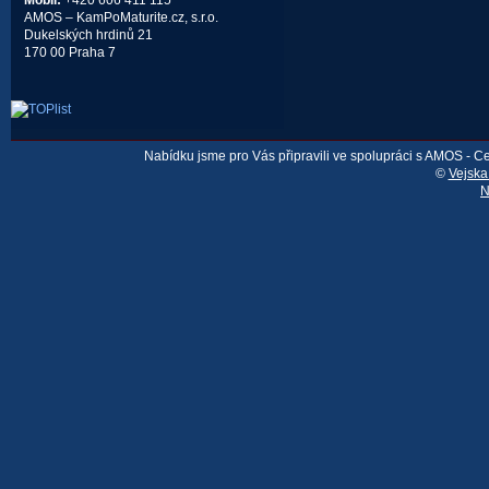
Mobil:
+420 606 411 115
AMOS – KamPoMaturite.cz, s.r.o.
Dukelských hrdinů 21
170 00 Praha 7
Nabídku jsme pro Vás připravili ve spolupráci s AMOS - 
©
Vejska
N