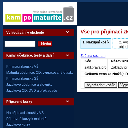
Vše pro přijímací z
Vyhledávání v obchodě
1.
Nákupní košík
2.
Vyp
objed
Knihy, učebnice, testy a další
Zpět na seznam
Kód
Název kni
Přijímací zkoušky VŠ
zákl.práva pro
Základy pr
Maturita učebnice, CD, vypracované otázky
Celková cena za zboží (s 
Přijímací zkoušky SŠ
Jazykové učebnice a slovníky
Jazyková CD, DVD a překladače
Přípravné kurzy
Na přijímací zkoušky VŠ
Přípravné kurzy k maturitě
Jazykové kurzy