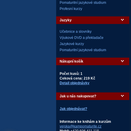
Pomaturitní jazykové studium
Profesní kurzy
Jazyky
Učebnice a slovníky
Výukové DVD a překladače
Jazykové kurzy
Pomaturitní jazykové studium
Nákupní košík
Počet kusů: 1
Ceková cena: 219 Kč
Detail objednávky
Jak u nás nakupovat?
Jak objednávat?
Informace ke knihám a kurzům
vejska@kampomaturite.cz