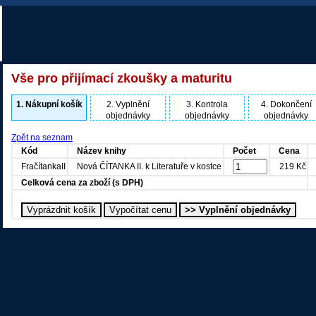
Vše pro přijímací zkoušky a maturitu
1.
Nákupní košík
2.
Vyplnění
3.
Kontrola
4.
Dokončení
objednávky
objednávky
objednávky
Zpět na seznam
Kód
Název knihy
Počet
Cena
FračítankaII
Nová ČÍTANKA II. k Literatuře v kostce
219 Kč
Celková cena za zboží (s DPH)