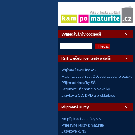
Vyhledávání v obchodě
Knihy, učebnice, testy a další
Přijímací zkoušky VŠ
Maturita učebnice, CD, vypracované otázky
Přijímací zkoušky SŠ
Jazykové učebnice a slovníky
Jazyková CD, DVD a překladače
Přípravné kurzy
Na přijímací zkoušky VŠ
Přípravné kurzy k maturitě
Jazykové kurzy