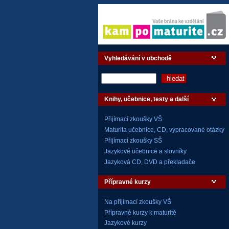
Vyhledávání v obchodě
Knihy, učebnice, testy a další
Přijímací zkoušky VŠ
Maturita učebnice, CD, vypracované otázky
Přijímací zkoušky SŠ
Jazykové učebnice a slovníky
Jazyková CD, DVD a překladače
Přípravné kurzy
Na přijímací zkoušky VŠ
Přípravné kurzy k maturitě
Jazykové kurzy