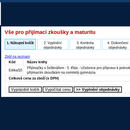
Vše pro přijímací zkoušky a maturitu
1.
Nákupní košík
2.
Vyplnění
3.
Kontrola
4.
Dokončení
objednávky
objednávky
objednávky
Zpět na seznam
Kód
Název knihy
Přijímačky s češtinářem - 5. třída - Učebnice pro přípravu k jedno
Edikačj5
přijímacím zkouškám na osmiletá gymnázia.
Celková cena za zboží (s DPH)