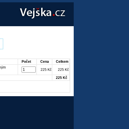
Počet
Cena
Celkem
tným
225 Kč
225 Kč
225 Kč