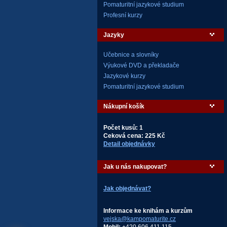
Pomaturitní jazykové studium
Profesní kurzy
Jazyky
Učebnice a slovníky
Výukové DVD a překladače
Jazykové kurzy
Pomaturitní jazykové studium
Nákupní košík
Počet kusů: 1
Ceková cena: 225 Kč
Detail objednávky
Jak u nás nakupovat?
Jak objednávat?
Informace ke knihám a kurzům
vejska@kampomaturite.cz