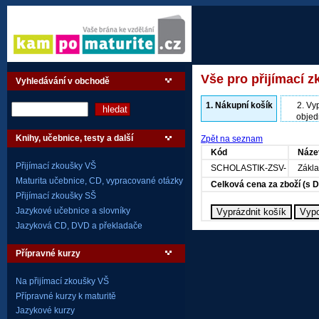
Vše pro přijímací z
Vyhledávání v obchodě
1.
Nákupní košík
2.
Vyp
objed
Knihy, učebnice, testy a další
Zpět na seznam
Kód
Náze
Přijímací zkoušky VŠ
SCHOLASTIK-ZSV-
Zákla
Maturita učebnice, CD, vypracované otázky
Celková cena za zboží (s 
Přijímací zkoušky SŠ
Jazykové učebnice a slovníky
Jazyková CD, DVD a překladače
Přípravné kurzy
Na přijímací zkoušky VŠ
Přípravné kurzy k maturitě
Jazykové kurzy