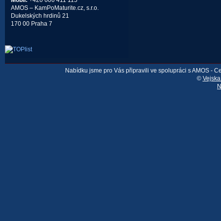
Mobil:
+420 606 411 115
AMOS – KamPoMaturite.cz, s.r.o.
Dukelských hrdinů 21
170 00 Praha 7
Nabídku jsme pro Vás připravili ve spolupráci s AMOS - 
©
Vejska
N