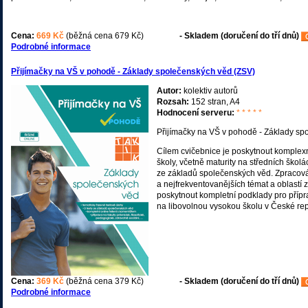
Cena:
669 Kč
(běžná cena 679 Kč)
- Skladem (doručení do tří dnů)
Podrobné informace
Přijímačky na VŠ v pohodě - Základy společenských věd (ZSV)
Autor:
kolektiv autorů
Rozsah:
152 stran, A4
Hodnocení serveru:
* * * * *
Přijímačky na VŠ v pohodě - Základy sp
Cílem cvičebnice je poskytnout komplexn
školy, včetně maturity na středních školá
ze základů společenských věd. Zpracová
a nejfrekventovanějších témat a oblastí 
poskytnout kompletní podklady pro přípr
na libovolnou vysokou školu v České re
Cena:
369 Kč
(běžná cena 379 Kč)
- Skladem (doručení do tří dnů)
Podrobné informace