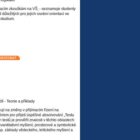
 logikako
ímacím zkouškám na VŠ, - seznamuje studenty
důležitých pro jejich osobní orientaci ve
í studium.
íl - Teorie a příklady
gují na změny v přijímacím řízení na
tériem pro přijetí úspěšné absolvování „Testu
testů je prověřit znalosti v těchto oblastech:
kvantitativní myšlení, prostorové a symbolické
sp. základy vědeckého, kritického myšlení a