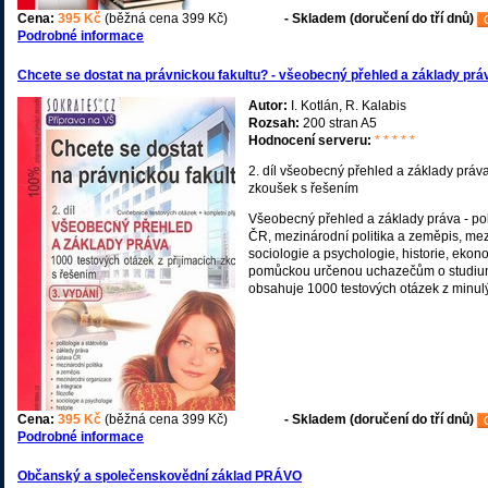
Cena:
395 Kč
(běžná cena 399 Kč)
- Skladem (doručení do tří dnů)
Podrobné informace
Chcete se dostat na právnickou fakultu? - všeobecný přehled a základy práv
Autor:
I. Kotlán, R. Kalabis
Rozsah:
200 stran A5
Hodnocení serveru:
* * * * *
2. díl všeobecný přehled a základy práva
zkoušek s řešením
Všeobecný přehled a základy práva - pol
ČR, mezinárodní politika a zeměpis, mezi
sociologie a psychologie, historie, ekon
pomůckou určenou uchazečům o studium 
obsahuje 1000 testových otázek z minul
Cena:
395 Kč
(běžná cena 399 Kč)
- Skladem (doručení do tří dnů)
Podrobné informace
Občanský a společenskovědní základ PRÁVO