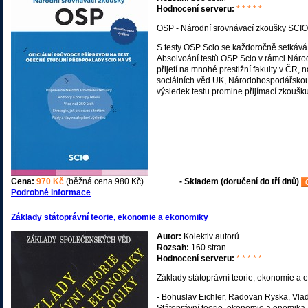
Hodnocení serveru:
* * * * *
OSP - Národní srovnávací zkoušky SCIO
S testy OSP Scio se každoročně setkává
Absolvoání testů OSP Scio v rámci Náro
přijetí na mnohé prestižní fakulty v ČR, 
sociálních věd UK, Národohospodářskou 
výsledek testu promine přijímací zkoušku
Cena:
970 Kč
(běžná cena 980 Kč)
- Skladem (doručení do tří dnů)
Podrobné informace
Základy státoprávní teorie, ekonomie a ekonomiky
Autor:
Kolektiv autorů
Rozsah:
160 stran
Hodnocení serveru:
* * * * *
Základy státoprávní teorie, ekonomie a e
- Bohuslav Eichler, Radovan Ryska, Vla