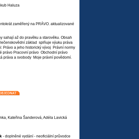
akub Haluza
entokrát zaměřený na PRÁVO. aktualizované
ny sahají až do pravěku a starověku. Obsah
lečenskovědní základ splňuje výuku práva
ci: Právo a jeho historický vývoj Právní normy
 právo Pracovní právo Obchodní právo
ká práva a svobody Moje právní povědomí.
nka, Kateřina Šanderová, Adéla Lavická
ik
- doplněné vydání - neoficiální průvodce