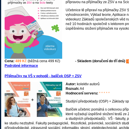
přípravou na přijímačky ze ZSV a na Scio
Učebnice tě připraví na přijímačky ZSV S
vyhodnocením, Výklad teorie, Aplikace na
videokurz Základů společenských věd na
než 10 hodinách společně s lektorem pro
úspěšnému složení přijímaček na vysok
Cena:
489 Kč
(běžná cena 499 Kč)
- Skladem (doručení do tří dnů)
Podrobné informace
Přijímačky na VŠ v pohodě - balíček OSP + ZSV
Autor:
kolektiv autorů
Rozsah:
A4
Hodnocení serveru:
* * * * *
Studijní předpoklady (OSP) + Základy s
Balíček učebnic pomáhá s celkovou přípr
které vyžadují úspěšné složení testů z
a studijních předpokladů) . VŠ - fakulty, p
ke studiu nezbytné. Fakulty pedagogické, filozofické, právnické, sociálních stud
přírodovědecké, zdravozně sociální, informatiky, strojní, elektrotechnické, archite