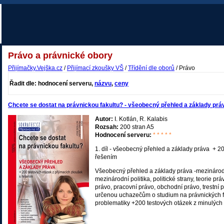
Právo a právnické obory
Přijímačky.Vejška.cz
/
Přijímací zkoušky VŠ
/
Třídění dle oborů
/ Právo
Řadit dle: hodnocení serveru,
názvu
,
ceny
Chcete se dostat na právnickou fakultu? - všeobecný přehled a základy práv
Autor:
I. Kotlán, R. Kalabis
Rozsah:
200 stran A5
Hodnocení serveru:
* * * * *
1. díl - všeobecný přehled a základy práva + 20
řešením
Všeobecný přehled a základy práva -mezinárodn
mezinárodní politika, politické strany, teorie pr
právo, pracovní právo, obchodní právo, trestn
určenou uchazečům o studium na právnických fa
problematiky +200 testových otázek z minulých