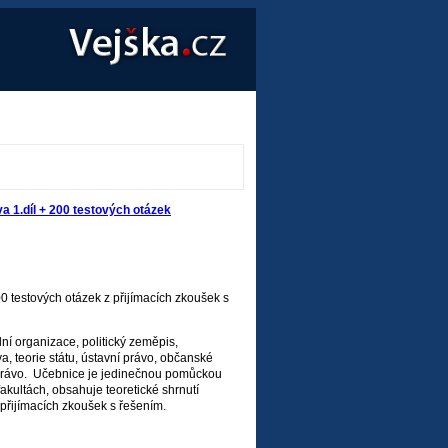
a 1.díl + 200 testových otázek
0 testových otázek z přijímacích zkoušek s
í organizace, politický zeměpis,
áva, teorie státu, ústavní právo, občanské
í právo. Učebnice je jedinečnou pomůckou
kultách, obsahuje teoretické shrnutí
 přijímacích zkoušek s řešením.