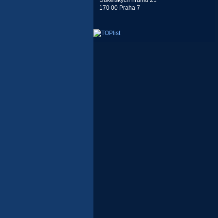
Dukelských hrdinů 21
170 00 Praha 7