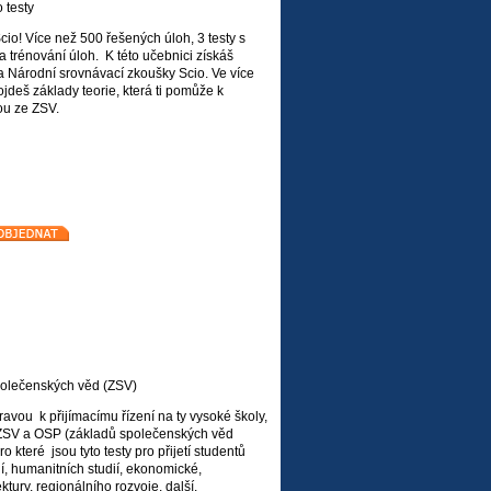
 testy
cio! Více než 500 řešených úloh, 3 testy s
 trénování úloh. K této učebnici získáš
 Národní srovnávací zkoušky Scio. Ve více
jdeš základy teorie, která ti pomůže k
ou ze ZSV.
polečenských věd (ZSV)
avou k přijímacímu řízení na ty vysoké školy,
e ZSV a OSP (základů společenských věd
ro které jsou tyto testy pro přijetí studentů
ií, humanitních studií, ekonomické,
ktury, regionálního rozvoje, další.