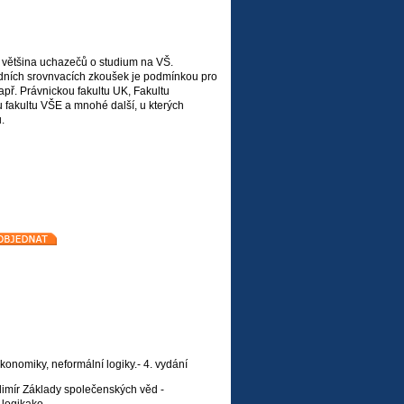
 většina uchazečů o studium na VŠ.
dních srovnvacích zkoušek je podmínkou pro
např. Právnickou fakultu UK, Fakultu
fakultu VŠE a mnohé další, u kterých
.
konomiky, neformální logiky.- 4. vydání
dimír Základy společenských věd -