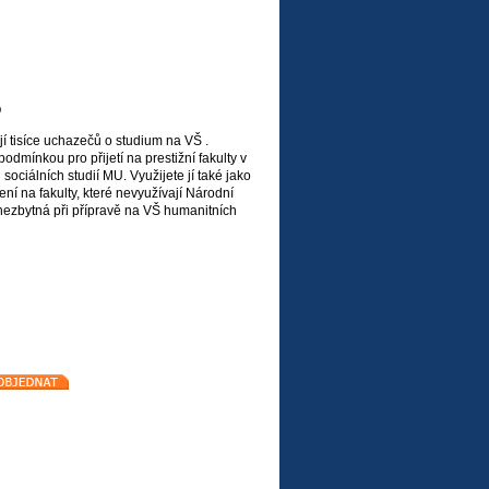
O
í tisíce uchazečů o studium na VŠ .
odmínkou pro přijetí na prestižní fakulty v
sociálních studií MU. Využijete jí také jako
ení na fakulty, které nevyužívají Národní
nezbytná při přípravě na VŠ humanitních