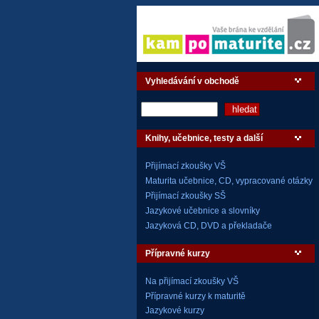
Vyhledávání v obchodě
Knihy, učebnice, testy a další
Přijímací zkoušky VŠ
Maturita učebnice, CD, vypracované otázky
Přijímací zkoušky SŠ
Jazykové učebnice a slovníky
Jazyková CD, DVD a překladače
Přípravné kurzy
Na přijímací zkoušky VŠ
Přípravné kurzy k maturitě
Jazykové kurzy