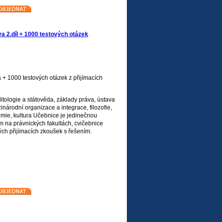
a 2.díl + 1000 testových otázek
 + 1000 testových otázek z přijímacích
itologie a státověda, základy práva, ústava
národní organizace a integrace, filozofie,
omie, kultura Učebnice je jedinečnou
na právnických fakultách, cvičebnice
ých přijímacích zkoušek s řešením.