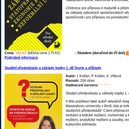
Státoprávní teorie, ekonomie a enomika,
Učebnice pro přípravu k maturitě a přij
se základy vybraných společenských věd 
společnosti i pro přípravu na pomaturitn
Cena:
168 Kč
(běžná cena 175 Kč)
- Skladem (doručení do tří dnů)
Podrobné informace
Studijní předpoklady a základy logiky 1. díl Teorie a příklady
Autor:
I. Kotlán, P. Kotlán, K. Vittová
Rozsah:
206 stran
Hodnocení serveru:
* * * * *
Studijní předpoklady a základy logiky 1. d
V této publikaci také autoři aktuálně rea
Masarykovu univerzitu v Brně, kdy je kri
studijních předpokladů“.Cílem přijímacích 
verbální a kritické myšlení, numerické a 
myšlení, analytické myšlení a úsudky, re
kulturního přehledu.