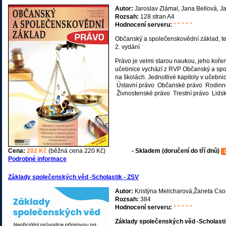
Autor:
Jaroslav Zlámal, Jana Bellová, J
Rozsah:
128 stran A4
Hodnocení serveru:
* * * * *
Občanský a společenskovědní základ, t
2. vydání
Právo je velmi starou naukou, jeho koře
učebnice vychází z RVP Občanský a spo
na školách. Jednotlivé kapitoly v učebni
Ústavní právo Občanské právo Rodinné
Živnostenské právo Trestní právo Lids
Cena:
202 Kč
(běžná cena 220 Kč)
- Skladem (doručení do tří dnů)
Podrobné informace
Základy společenských věd -Scholastik - ZSV
Autor:
Kristýna Melicharová,Žaneta Cso
Rozsah:
384
Hodnocení serveru:
* * * * *
Základy společenských věd -Scholast