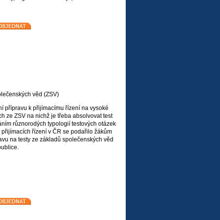
olečenských věd (ZSV)
í přípravu k přijímacímu řízení na vysoké
ch ze ZSV na nichž je třeba absolvovat test
ním různorodých typologií testových otázek
z přijímacích řízení v ČR se podařilo žákům
avu na testy ze základů společenských věd
publice.