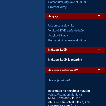
Pomaturitní jazykové studium
Profesní kurzy
Jazyky
Učebnice a slovníky
Výukové DVD a překladače
Jazykové kurzy
Pomaturitní jazykové studium
Nákupní košík
Nákupní košík je prázdný
Jak u nás nakupovat?
Jak objednávat?
Informace ke knihám a kurzům
vejska@kampomaturite.cz
Mobil:
+420 606 411 115
AMOS – KamPoMaturite.cz, s.r.o.