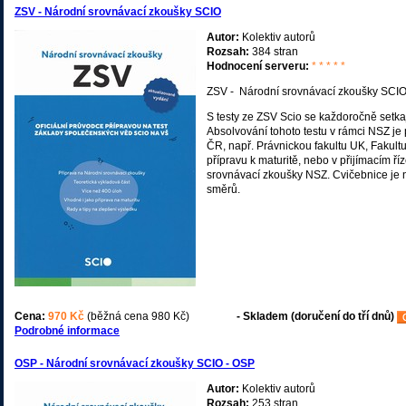
ZSV - Národní srovnávací zkoušky SCIO
Autor:
Kolektiv autorů
Rozsah:
384 stran
Hodnocení serveru:
* * * * *
ZSV - Národní srovnávací zkoušky SCI
S testy ze ZSV Scio se každoročně setkaj
Absolvování tohoto testu v rámci NSZ je p
ČR, např. Právnickou fakultu UK, Fakultu 
přípravu k maturitě, nebo v přijímacím říz
srovnávací zkoušky NSZ. Cvičebnice je 
směrů.
Cena:
970 Kč
(běžná cena 980 Kč)
- Skladem (doručení do tří dnů)
Podrobné informace
OSP - Národní srovnávací zkoušky SCIO - OSP
Autor:
Kolektiv autorů
Rozsah:
253 stran