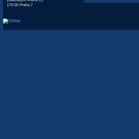
Dukelských hrdinů 21
170 00 Praha 7