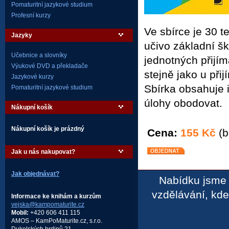
Pomaturitní jazykové studium
Profesní kurzy
Ve sbírce je 30 t
Jazyky
učivo základní šk
Učebnice a slovníky
jednotných přijí
Výukové DVD a překladače
stejně jako u př
Jazykové kurzy
Sbírka obsahuje i
Pomaturitní jazykové studium
úlohy obodovat.
Nákupní košík
Nákupní košík je prázdný
Cena:
155 Kč
(b
Jak u nás nakupovat?
Jak objednávat?
Nabídku jsme 
vzdělávání, kd
Informace ke knihám a kurzům
vejska@kampomaturite.cz
Mobil:
+420 606 411 115
AMOS – KamPoMaturite.cz, s.r.o.