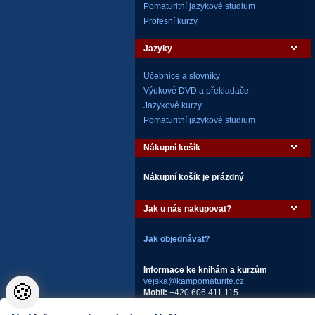
Pomaturitní jazykové studium
Profesní kurzy
Jazyky
Učebnice a slovníky
Výukové DVD a překladače
Jazykové kurzy
Pomaturitní jazykové studium
Nákupní košík
Nákupní košík je prázdný
Jak u nás nakupovat?
Jak objednávat?
Informace ke knihám a kurzům
vejska@kampomaturite.cz
🍪
Mobil:
+420 606 411 115
AMOS – KamPoMaturite.cz, s.r.o.