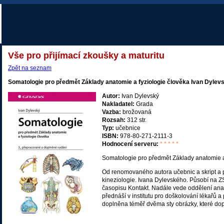
Vše pro přijímací zkoušky a maturitu
Zpět na seznam
Somatologie pro předmět Základy anatomie a fyziologie člověka Ivan Dylev
Autor:
Ivan Dylevský
Nakladatel:
Grada
Vazba:
brožovaná
Rozsah:
312 str.
Typ:
učebnice
ISBN:
978-80-271-2111-3
Hodnocení serveru:
* * * * *
Somatologie pro předmět Základy anatomie a
Od renomovaného autora učebnic a skript a 
kineziologie. Ivana Dylevského. Působí na Z
časopisu Kontakt. Nadále vede oddělení ana
přednáší v institutu pro doškolování lékařů a 
doplněna téměř dvěma sty obrázky, které doplňu