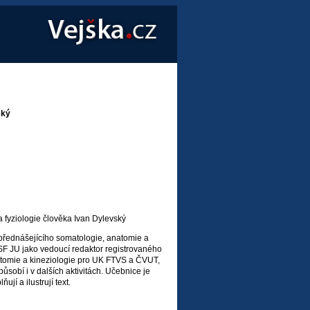
ský
 fyziologie člověka Ivan Dylevský
přednášejícího somatologie, anatomie a
SF JU jako vedoucí redaktor registrovaného
tomie a kineziologie pro UK FTVS a ČVUT,
působí i v dalších aktivitách. Učebnice je
jí a ilustrují text.