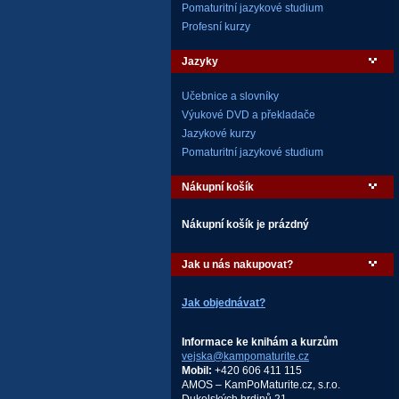
Pomaturitní jazykové studium
Profesní kurzy
Jazyky
Učebnice a slovníky
Výukové DVD a překladače
Jazykové kurzy
Pomaturitní jazykové studium
Nákupní košík
Nákupní košík je prázdný
Jak u nás nakupovat?
Jak objednávat?
Informace ke knihám a kurzům
vejska@kampomaturite.cz
Mobil:
+420 606 411 115
AMOS – KamPoMaturite.cz, s.r.o.