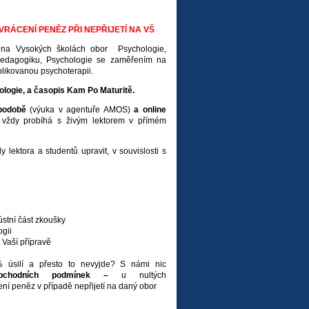
ÁCENÍ PENĚZ PŘI NEPŘIJETÍ NA VŠ
u na Vysokých školách obor Psychologie,
 pedagogiku, Psychologie se zaměřením na
Aplikovanou psychoterapii.
logie, a časopis Kam Po Maturitě.
 podobě
(výuka v agentuře AMOS)
a online
a vždy probíhá s živým lektorem v přímém
ektora a studentů upravit, v souvislosti s
ústní část zkoušky
ogii
 Vaší přípravě
 úsilí a přesto to nevyjde? S námi nic
obchodních podmínek –
u nultých
ení peněz v případě nepřijetí na daný obor