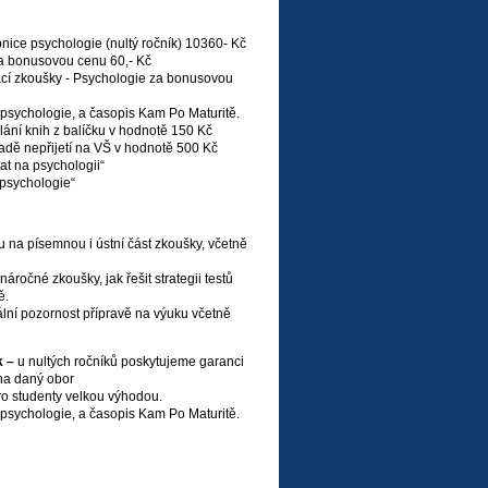
nice psychologie (nultý ročník) 10360- Kč
za bonusovou cenu 60,- Kč
mací zkoušky - Psychologie za bonusovou
psychologie, a časopis Kam Po Maturitě.
ní knih z balíčku v hodnotě 150 Kč
ě nepřijetí na VŠ v hodnotě 500 Kč
t na psychologii“
psychologie“
u na písemnou i ústní část zkoušky, včetně
náročné zkoušky, jak řešit strategii testů
ě.
ální pozornost přípravě na výuku včetně
k –
u nultých ročníků poskytujeme garanci
 na daný obor
o studenty velkou výhodou.
psychologie, a časopis Kam Po Maturitě.