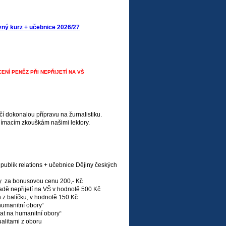
avný kurz + učebnice 2026/27
NÍ PENĚZ PŘI NEPŘIJETÍ NA VŠ
čí dokonalou přípravu na žurnalistiku.
jímacím zkouškám našimi lektory.
, publik relations + učebnice Dějiny českých
iky za bonusovou cenu 200,- Kč
ě nepřijetí na VŠ v hodnotě 500 Kč
z balíčku, v hodnotě 150 Kč
umanitní obory“
t na humanitní obory“
alitami z oboru