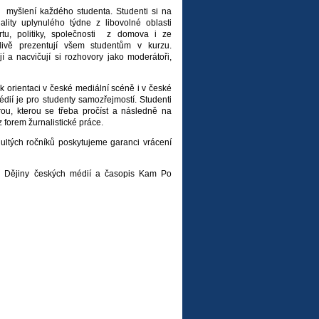
o myšlení každého studenta. Studenti si na
lity uplynulého týdne z libovolné oblasti
rtu, politiky, společnosti z domova i ze
livě prezentují všem studentům v kurzu.
a nacvičují si rozhovory jako moderátoři,
 orientaci v české mediální scéně i v české
édií je pro studenty samozřejmostí. Studenti
ou, kterou se třeba pročíst a následně na
 forem žurnalistické práce.
ultých ročníků poskytujeme garanci vrácení
i Dějiny českých médií a časopis Kam Po