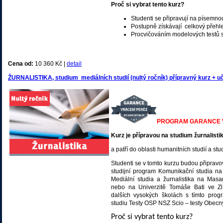
Proč si vybrat tento kurz?
Studenti se připravují na písemnou
Postupně získávají celkový přehle
Procvičováním modelových testů si
Cena od:
10 360 Kč |
detail
ŽURNALISTIKA, studium mediálních studií (nultý ročník) přípravný kurz + u
PROGRAM GARANCE VR
Kurz je přípravou na studium žurnalistik
a patří do oblasti humanitních studií a s
Studenti se v tomto kurzu budou připravov
studijní program Komunikační studia na 
Mediální studia a žurnalistika na Masary
nebo na Univerzitě Tomáše Bati ve Zlí
dalších vysokých školách s tímto prog
studiu Testy OSP NSZ Scio – testy Obecn
Proč si vybrat tento kurz?