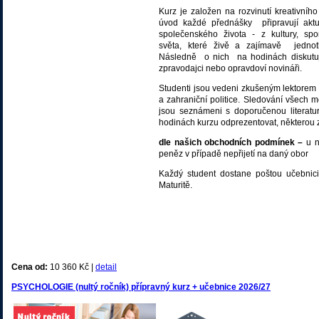
Kurz je založen na rozvinutí kreativníh
úvod každé přednášky připravují aktua
společenského života - z kultury, spo
světa, které živě a zajímavě jednot
Následně o nich na hodinách diskutují 
zpravodajci nebo opravdoví novináři.
Studenti jsou vedeni zkušeným lektorem k
a zahraniční politice. Sledování všech m
jsou seznámeni s doporučenou literatur
hodinách kurzu odprezentovat, některou z
dle našich obchodních podmínek –
u n
peněz v případě nepřijetí na daný obor
Každý student dostane poštou učebnic
Maturitě.
Cena od:
10 360 Kč |
detail
PSYCHOLOGIE (nultý ročník) přípravný kurz + učebnice 2026/27