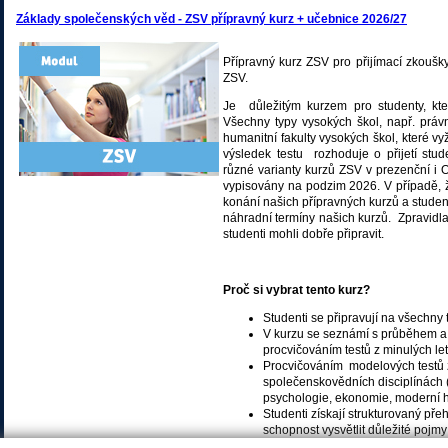
Základy společenských věd - ZSV přípravný kurz + učebnice 2026/27
Přípravný kurz ZSV pro přijímací zkoušk
ZSV.
Je důležitým kurzem pro studenty, kteř
Všechny typy vysokých škol, např. práv
humanitní fakulty vysokých škol, které v
výsledek testu rozhoduje o přijetí stude
různé varianty kurzů ZSV v prezenční i
vypisovány na podzim 2026. V případě, ž
konání našich přípravných kurzů a stude
náhradní termíny našich kurzů. Zpravid
studenti mohli dobře připravit.
Proč si vybrat tento kurz?
Studenti se připravují na všechny
V kurzu se seznámí s průběhem a
procvičováním testů z minulých let
Procvičováním modelových testů z 
společenskovědních disciplínách (fi
psychologie, ekonomie, moderní hi
Studenti získají strukturovaný pře
schopnost vysvětlit důležité poj
Kurz ZSV probíhá v prezenční i O