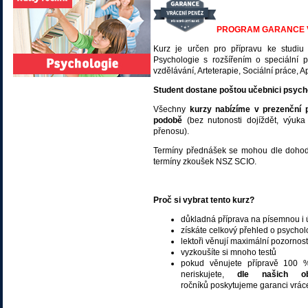
PROGRAM GARANCE VR
Kurz je určen pro přípravu ke studi
Psychologie s rozšířením o speciální
vzdělávání, Arteterapie, Sociální práce, 
Student dostane poštou učebnici psycho
Všechny
kurzy nabízíme v prezenční
podobě
(bez nutonosti dojíždět, výuk
přenosu).
Termíny přednášek se mohou dle dohody l
termíny zkoušek NSZ SCIO.
Proč si vybrat tento kurz?
důkladná příprava
na písemnou i 
získáte celkový přehled o psychol
lektoři věnují maximální pozornost
vyzkoušíte si mnoho testů
pokud věnujete přípravě 100 %
neriskujete,
dle našich 
ročníků poskytujeme garanci vrác