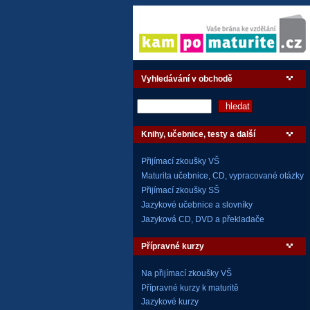
Vyhledávání v obchodě
Knihy, učebnice, testy a další
Přijímací zkoušky VŠ
Maturita učebnice, CD, vypracované otázky
Přijímací zkoušky SŠ
Jazykové učebnice a slovníky
Jazyková CD, DVD a překladače
Přípravné kurzy
Na přijímací zkoušky VŠ
Přípravné kurzy k maturitě
Jazykové kurzy