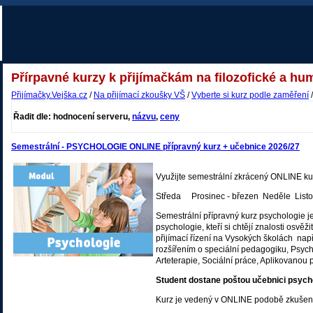
Přírpavné kurzy k přijímačkám na filozofické a hum
Přijímačky.Vejška.cz
/
Na přijímací zkoušky VŠ
/
Vyberte si kurz podle zaměření
/
Řadit dle: hodnocení serveru,
názvu
,
ceny
Semestrální - PSYCHOLOGIE ONLINE přípravný kurz + učebnice 2026/27
Využijte semestrální zkrácený ONLINE k
Středa Prosinec - březen Neděle Listo
Semestrální přípravný kurz psychologie je
psychologie, kteří si chtějí znalosti osvěži
přijímací řízení na Vysokých školách nap
rozšířením o speciální pedagogiku, Psyc
Arteterapie, Sociální práce, Aplikovanou 
Student dostane poštou učebnici psycho
Kurz je vedený v ONLINE podobě zkušen