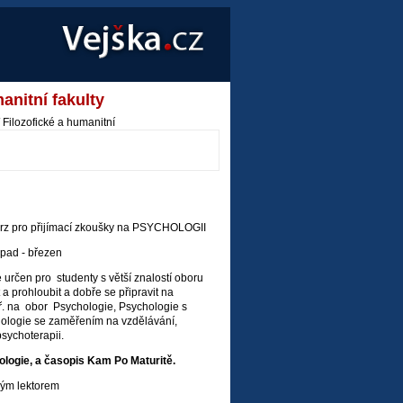
anitní fakulty
 Filozofické a humanitní
urz pro přijímací zkoušky na PSYCHOLOGII
pad - březen
 určen pro studenty s větší znalostí oboru
t a prohloubit a dobře se připravit na
ř. na obor Psychologie, Psychologie s
hologie se zaměřením na vzdělávání,
psychoterapii.
logie, a časopis Kam Po Maturitě.
ým lektorem