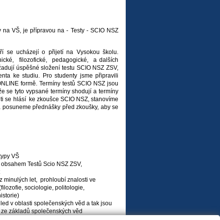
y na VŠ, je přípravou na - Testy - SCIO NSZ
í se ucházejí o přijetí na Vysokou školu.
nické, filozofické, pedagogické, a dalších
yžadují úspěšné složení testu SCIO NSZ ZSV,
nta ke studiu. Pro studenty jsme připravili
 ONLINE formě. Termíny testů SCIO NSZ jsou
e se tyto vypsané termíny shodují a termíny
nti se hlásí ke zkoušce SCIO NSZ, stanovíme
la posuneme přednášky před zkoušky, aby se
 typy VŠ
 obsahem Testů Scio NSZ ZSV,
minulých let, prohloubí znalosti ve
lozofie, sociologie, politologie,
storie)
hled v oblasti společenských věd a tak jsou
my ze základů společenských věd
NLINE formě.