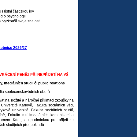
 i ústní část zkoušky
d o psychologii
 vyzkouší svoje znalosti
čebnice 2026/27
ÁCENÍ PENĚZ PŘI NEPŘIJETÍ NA VŠ
y, mediálních studií či public relations
tudia společenskovědních oborů
at na složité a náročné přijímací zkoušky na
Univerzitě Karlově, Fakulta sociálních věd,
kově univerzitě, Fakulta sociálních studií,
ně, Fakulta multimediálních komunikací a
ramem. Kde jsou podmínkou pro přijetí ke
ých studijních předpokladů