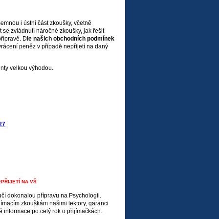
semnou i ústní část zkoušky, včetně
 se zvládnutí náročné zkoušky, jak řešit
přípravě. D
le našich obchodních podmínek
vrácení peněz v případě nepřijetí na daný
nty velkou výhodou.
27
PŘIJETÍ NA VŠ
učí dokonalou přípravu na Psychologii.
jímacím zkouškám našimi lektory, garanci
né informace po celý rok o přijímačkách.