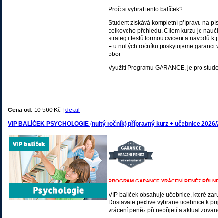
Proč si vybrat tento balíček?
Student získává kompletní přípravu na pí
celkového přehledu. Cílem kurzu je naučit
strategii testů formou cvičení a návodů k 
–
u nultých ročníků poskytujeme garanci 
obor
Využití Programu GARANCE, je pro stude
Cena od:
10 560 Kč |
detail
VIP BALÍČEK PSYCHOLOGIE (nultý ročník) přípravný kurz + učebnice 2026/
PROGRAM GARANCE VRÁCENÍ PENĚZ PŘI NE
VIP balíček obsahuje učebnice, které zar
Dostáváte pečlivě vybrané učebnice k při
vrácení peněz při nepřijetí a aktualizova