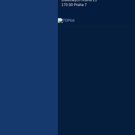
Dukelských hrdinů 21
170 00 Praha 7