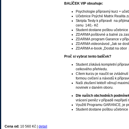
BALÍČEK VIP obsahuje:
Psychologie přípravný kurz + učeb
Učebnice Psýché Matrix Realita 
Skripta Testy k přípravě na přijí
cenu 140,- Kč
Student dostane poštou učebnice 
ZDARMA poštovné a balné za zaslá
ZDARMA program Garance v případ
ZDARMA videonávod „Jak se dosta
ZDARMA e-book „Dostat na obor 
Proč si vybrat tento balíček?
Student získává kompletní příprav
celkového přehledu.
Cílem kurzu je naučit se zvládnutí 
formou cvičení a návodů k příprav
Naši zkušení lektoři věnují maxim
novinek v daném oboru.
Dle našich obchodních podmíne
vrácení peněz v případě nepřijetí
Využití Programu GARANCE, je pr
Student dostane poštou učebnice 
Cena od:
10 560 Kč |
detail