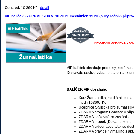
Cena od:
10 360 Kč |
detail
VIP balíček - ŽURNALISTIKA, studium mediálních studií (nultý ročník) přípr
PROGRAM GARANCE VRÁCE
VIP balíček obsahuje produkty, které zaru
Dostáváte pečlivě vybrané učebnice k při
BALÍČEK VIP obsahuje:
Kurz Žurnalistika, mediální studia
médií 10360,- Kč
Učebnice Stylistika pro žurnalist
ZDARMA program Garance v případ
ZDARMA poštovné za zaslání knih 
ZDARMA e-book „Dostanu se na h
ZDARMA videonávod „Jak se dosta
ZDARMA pravidelný mailing s aktu