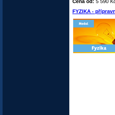
Cena od:
5 590 K
FYZIKA - příprav