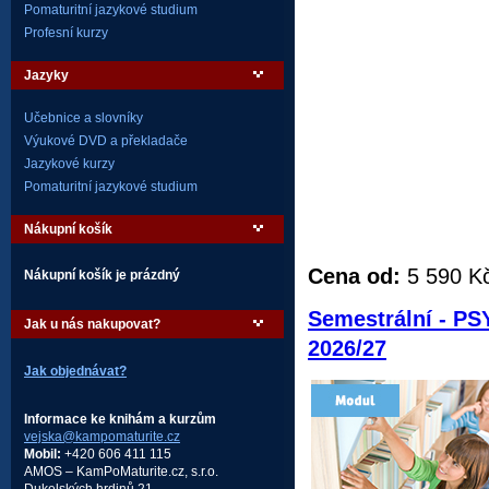
Pomaturitní jazykové studium
Profesní kurzy
Jazyky
Učebnice a slovníky
Výukové DVD a překladače
Jazykové kurzy
Pomaturitní jazykové studium
Nákupní košík
Cena od:
5 590 K
Nákupní košík je prázdný
Semestrální - P
Jak u nás nakupovat?
2026/27
Jak objednávat?
Informace ke knihám a kurzům
vejska@kampomaturite.cz
Mobil:
+420 606 411 115
AMOS – KamPoMaturite.cz, s.r.o.