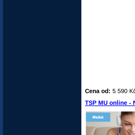
Cena od:
5 590 K
TSP MU online -