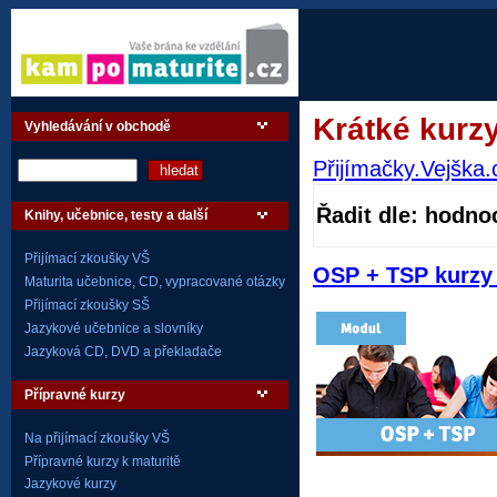
Krátké kurz
Vyhledávání v obchodě
Přijímačky.Vejška.
Řadit dle: hodno
Knihy, učebnice, testy a další
Přijímací zkoušky VŠ
OSP + TSP kurzy 
Maturita učebnice, CD, vypracované otázky
Přijímací zkoušky SŠ
Jazykové učebnice a slovníky
Jazyková CD, DVD a překladače
Přípravné kurzy
Na přijímací zkoušky VŠ
Přípravné kurzy k maturitě
Jazykové kurzy