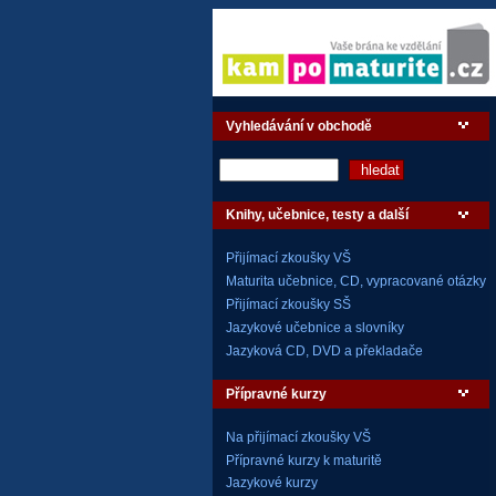
Vyhledávání v obchodě
Knihy, učebnice, testy a další
Přijímací zkoušky VŠ
Maturita učebnice, CD, vypracované otázky
Přijímací zkoušky SŠ
Jazykové učebnice a slovníky
Jazyková CD, DVD a překladače
Přípravné kurzy
Na přijímací zkoušky VŠ
Přípravné kurzy k maturitě
Jazykové kurzy