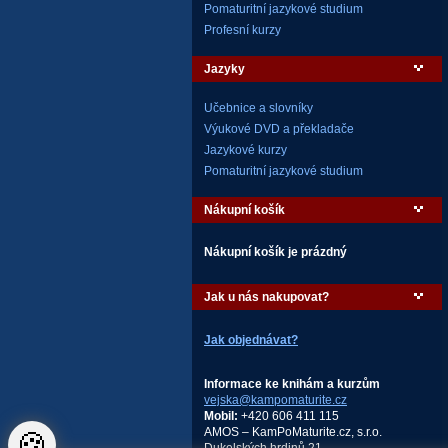
Pomaturitní jazykové studium
Profesní kurzy
Jazyky
Učebnice a slovníky
Výukové DVD a překladače
Jazykové kurzy
Pomaturitní jazykové studium
Nákupní košík
Nákupní košík je prázdný
Jak u nás nakupovat?
Jak objednávat?
Informace ke knihám a kurzům
vejska@kampomaturite.cz
Mobil:
+420 606 411 115
AMOS – KamPoMaturite.cz, s.r.o.
🍪