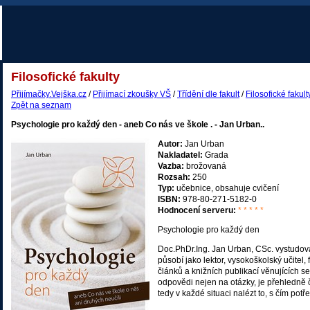
Filosofické fakulty
Přijímačky.Vejška.cz
/
Přijímací zkoušky VŠ
/
Třídění dle fakult
/
Filosofické fakult
Zpět na seznam
Psychologie pro každý den - aneb Co nás ve škole . - Jan Urban..
Autor:
Jan Urban
Nakladatel:
Grada
Vazba:
brožovaná
Rozsah:
250
Typ:
učebnice, obsahuje cvičení
ISBN:
978-80-271-5182-0
Hodnocení serveru:
* * * * *
Psychologie pro každý den
Doc.PhDr.Ing. Jan Urban, CSc. vystudov
působí jako lektor, vysokoškolský učitel,
článků a knižních publikací věnujících se
odpovědi nejen na otázky, je přehledně 
tedy v každé situaci nalézt to, s čím pot