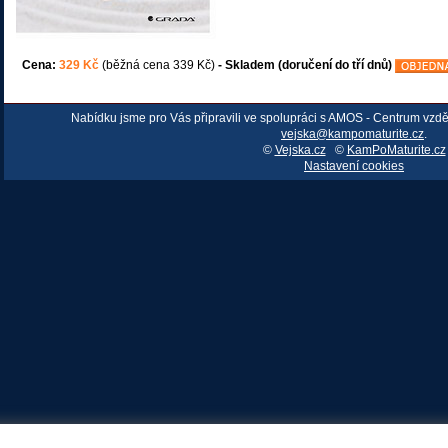
Cena:
329 Kč
(běžná cena 339 Kč)
- Skladem (doručení do tří dnů)
Nabídku jsme pro Vás připravili ve spolupráci s AMOS - Centrum vzd
vejska@kampomaturite.cz
.
©
Vejska.cz
©
KamPoMaturite.cz
Nastavení cookies