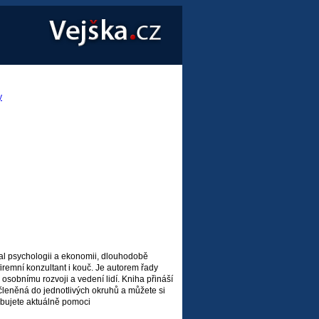
y
al psychologii a ekonomii, dlouhodobě
 firemní konzultant i kouč. Je autorem řady
 osobnímu rozvoji a vedení lidí. Kniha přináší
členěná do jednotlivých okruhů a můžete si
řebujete aktuálně pomoci