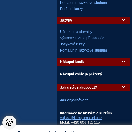
Pomaturitní jazykové studium
Profesní kurzy
Jazyky
Učebnice a slovníky
Výukové DVD a překladače
Jazykové kurzy
Pomaturitní jazykové studium
Nákupní košík
Nákupní košík je prázdný
Jak u nás nakupovat?
Jak objednávat?
Informace ke knihám a kurzům
vejska@kampomaturite.cz
🍪
Mobil:
+420 606 411 115
AMOS – KamPoMaturite.cz, s.r.o.