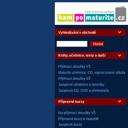
Vyhledávání v obchodě
Knihy, učebnice, testy a další
Přijímací zkoušky VŠ
Maturita učebnice, CD, vypracované otázky
Přijímací zkoušky SŠ
Jazykové učebnice a slovníky
Jazyková CD, DVD a překladače
Přípravné kurzy
Na přijímací zkoušky VŠ
Přípravné kurzy k maturitě
Jazykové kurzy