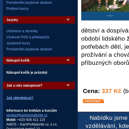
Pomaturitní jazykové studium
Profesní kurzy
Jazyky
dětství a dospívá
Učebnice a slovníky
období lidského 
Výukové DVD a překladače
Jazykové kurzy
potřebách dětí, j
Pomaturitní jazykové studium
prožívání a chov
Nákupní košík
příbuzných oborů
Nákupní košík je prázdný
Jak u nás nakupovat?
Cena:
337 Kč
(b
Jak objednávat?
Informace ke knihám a kurzům
vejska@kampomaturite.cz
Nabídku jsme 
Mobil:
+420 606 411 115
vzdělávání, kd
AMOS – KamPoMaturite.cz, s.r.o.