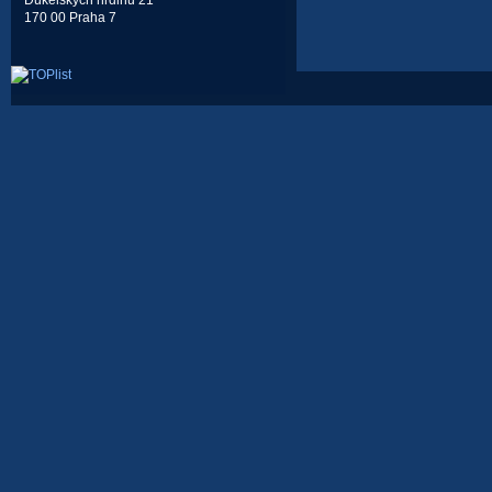
Dukelských hrdinů 21
170 00 Praha 7