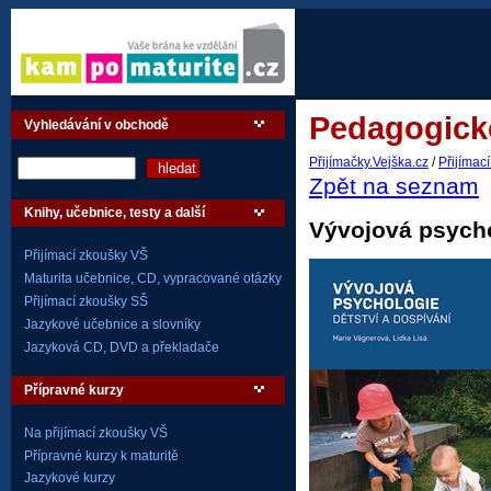
Pedagogické
Vyhledávání v obchodě
Přijímačky.Vejška.cz
/
Přijímac
Zpět na seznam
Knihy, učebnice, testy a další
Vývojová psycho
Přijímací zkoušky VŠ
Maturita učebnice, CD, vypracované otázky
Přijímací zkoušky SŠ
Jazykové učebnice a slovníky
Jazyková CD, DVD a překladače
Přípravné kurzy
Na přijímací zkoušky VŠ
Přípravné kurzy k maturitě
Jazykové kurzy