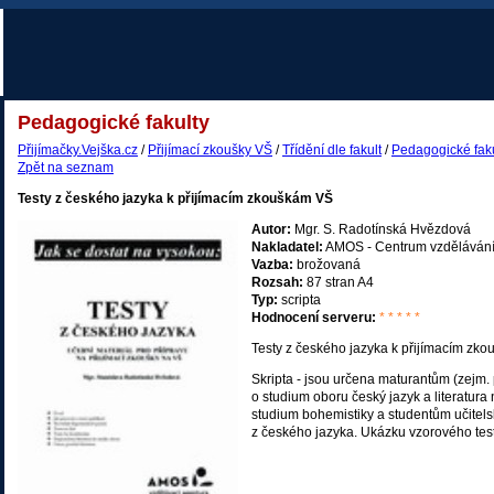
Pedagogické fakulty
Přijímačky.Vejška.cz
/
Přijímací zkoušky VŠ
/
Třídění dle fakult
/
Pedagogické faku
Zpět na seznam
Testy z českého jazyka k přijímacím zkouškám VŠ
Autor:
Mgr. S. Radotínská Hvězdová
Nakladatel:
AMOS - Centrum vzděláván
Vazba:
brožovaná
Rozsah:
87 stran A4
Typ:
scripta
Hodnocení serveru:
* * * * *
Testy z českého jazyka k přijímacím zk
Skripta - jsou určena maturantům (zejm. 
o studium oboru český jazyk a literatur
studium bohemistiky a studentům učitels
z českého jazyka. Ukázku vzorového testu