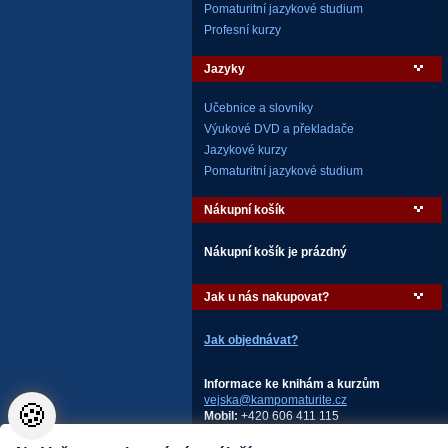
Pomaturitní jazykové studium
Profesní kurzy
Jazyky
Učebnice a slovníky
Výukové DVD a překladače
Jazykové kurzy
Pomaturitní jazykové studium
Nákupní košík
Nákupní košík je prázdný
Jak u nás nakupovat?
Jak objednávat?
Informace ke knihám a kurzům
vejska@kampomaturite.cz
🍪
Mobil:
+420 606 411 115
AMOS – KamPoMaturite.cz, s.r.o.