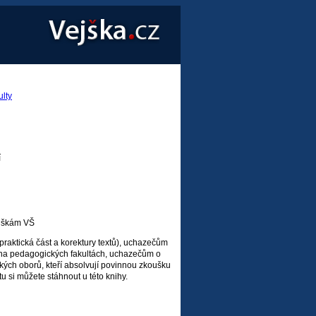
lty
í
ouškám VŠ
praktická část a korektury textů), uchazečům
a na pedagogických fakultách, uchazečům o
kých oborů, kteří absolvují povinnou zkoušku
 si můžete stáhnout u této knihy.