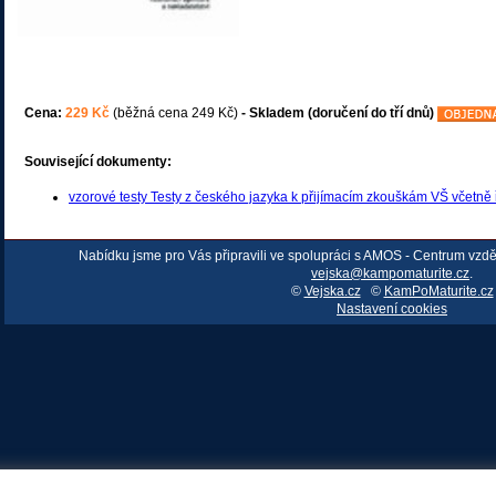
Cena:
229 Kč
(běžná cena 249 Kč)
- Skladem (doručení do tří dnů)
Související dokumenty:
vzorové testy Testy z českého jazyka k přijímacím zkouškám VŠ včetně 
Nabídku jsme pro Vás připravili ve spolupráci s AMOS - Centrum vzd
vejska@kampomaturite.cz
.
©
Vejska.cz
©
KamPoMaturite.cz
Nastavení cookies