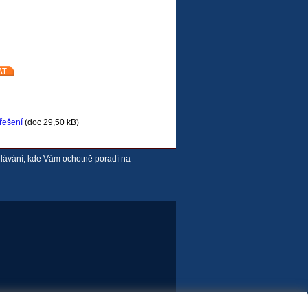
řešení
(doc 29,50 kB)
ělávání, kde Vám ochotně poradí na