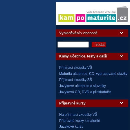
Vyhledávání v obchodě
Knihy, učebnice, testy a další
Přijímací zkoušky VŠ
Maturita učebnice, CD, vypracované otázky
Přijímací zkoušky SŠ
Jazykové učebnice a slovníky
Jazyková CD, DVD a překladače
Přípravné kurzy
Na přijímací zkoušky VŠ
Přípravné kurzy k maturitě
Jazykové kurzy