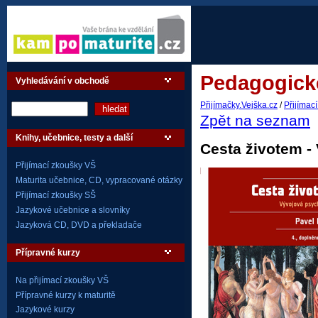
Pedagogické
Vyhledávání v obchodě
Přijímačky.Vejška.cz
/
Přijímac
Zpět na seznam
Knihy, učebnice, testy a další
Cesta životem -
Přijímací zkoušky VŠ
Maturita učebnice, CD, vypracované otázky
Přijímací zkoušky SŠ
Jazykové učebnice a slovníky
Jazyková CD, DVD a překladače
Přípravné kurzy
Na přijímací zkoušky VŠ
Přípravné kurzy k maturitě
Jazykové kurzy