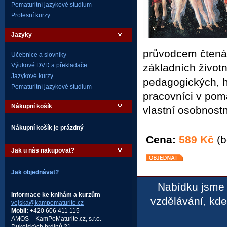
Pomaturitní jazykové studium
Profesní kurzy
Jazyky
průvodcem čtenář
Učebnice a slovníky
základních životní
Výukové DVD a překladače
Jazykové kurzy
pedagogických, h
Pomaturitní jazykové studium
pracovníci v pomá
Nákupní košík
vlastní osobnostn
Nákupní košík je prázdný
Cena:
589 Kč
(b
Jak u nás nakupovat?
Jak objednávat?
Nabídku jsme 
Informace ke knihám a kurzům
vzdělávání, kd
vejska@kampomaturite.cz
Mobil:
+420 606 411 115
AMOS – KamPoMaturite.cz, s.r.o.