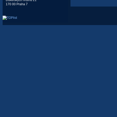
Dukelských hrdinů 21
170 00 Praha 7