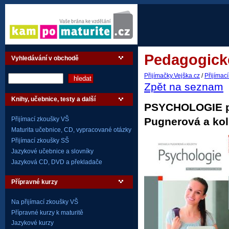
Pedagogické
Vyhledávání v obchodě
Přijímačky.Vejška.cz
/
Přijímac
Zpět na seznam
Knihy, učebnice, testy a další
PSYCHOLOGIE pr
Pugnerová a kol
Přijímací zkoušky VŠ
Maturita učebnice, CD, vypracované otázky
Přijímací zkoušky SŠ
Jazykové učebnice a slovníky
Jazyková CD, DVD a překladače
Přípravné kurzy
Na přijímací zkoušky VŠ
Přípravné kurzy k maturitě
Jazykové kurzy