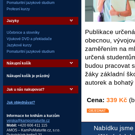
Pomaturitní jazykové studium
Profesní kurzy
Jazyky
Publikace určen
Učebnice a slovníky
obecnou, vývojov
Výukové DVD a překladače
Jazykové kurzy
zaměřením na mlad
Pomaturitní jazykové studium
určená studentům
Nákupní košík
budou pracovat s
žáky základní ško
Nákupní košík je prázdný
autorek a bohatý
Jak u nás nakupovat?
Cena:
339 Kč
(b
Jak objednávat?
Informace ke knihám a kurzům
vejska@kampomaturite.cz
Mobil:
+420 606 411 115
Nabídku jsme 
AMOS – KamPoMaturite.cz, s.r.o.