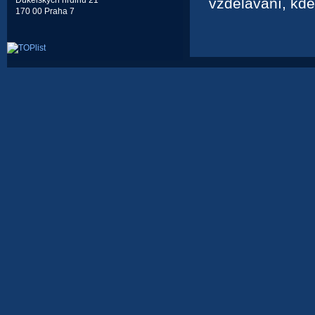
vzdělávání, kd
Dukelských hrdinů 21
170 00 Praha 7