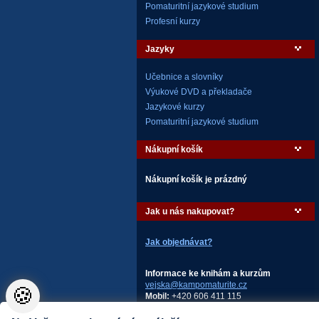
Pomaturitní jazykové studium
Profesní kurzy
Jazyky
Učebnice a slovníky
Výukové DVD a překladače
Jazykové kurzy
Pomaturitní jazykové studium
Nákupní košík
Nákupní košík je prázdný
Jak u nás nakupovat?
Jak objednávat?
Informace ke knihám a kurzům
vejska@kampomaturite.cz
🍪
Mobil:
+420 606 411 115
AMOS – KamPoMaturite.cz, s.r.o.