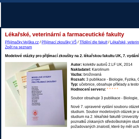
Lékařské, veterinární a farmaceutické fakulty
Přijímačky.Vejška.cz
/
Přijímací zkoušky VŠ
/
Třídění dle fakult
/
Lékařské, veterin
Zpět na seznam
Modelové otázky pro přijímací zkoušky na 2. lékařskou fakultu UK, 7. vydání
Autor:
kolektiv autorů 2.LF UK, 2014
Nakladatel:
Karolinum
Vazba:
brožovaná
Rozsah:
3 publikace - Biologie, Fyzika,
Typ:
učebnice, obsahuje příklady a testo
Hodnocení serveru:
* * * * *
Soubor obsahuje 3 publikace - Biologie,
Nové 7. upravené vydání souboru otázek
studium. Soubor modelových otázek je u
studium na 2. lékařské fakultě Univerzit
poznatků získaných středoškolským studi
požadovaných znalostí, které by měl uch