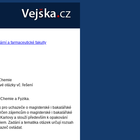
ární a farmaceutické fakulty
 Chemie
vé otázky vč. řešení
 Chemie a Fyzika.
 pro uchazeče o magisterské i bakalářské
rčen zájemcům o magisterské i bakalářské
y Karlovy a slouží především k opakování
em. Zadání a tematika otázek určují rozsah
azeč ovládat.