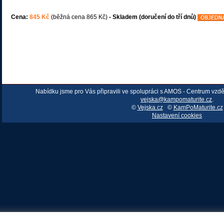
Cena:
845 Kč
(běžná cena 865 Kč)
- Skladem (doručení do tří dnů)
Nabídku jsme pro Vás připravili ve spolupráci s AMOS - Centrum vzd
vejska@kampomaturite.cz
.
©
Vejska.cz
©
KamPoMaturite.cz
Nastavení cookies