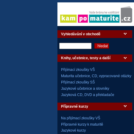
Vyhledávání v obchodě
Knihy, učebnice, testy a další
Přijímací zkoušky VŠ
Maturita učebnice, CD, vypracované otázky
Přijímací zkoušky SŠ
Jazykové učebnice a slovníky
Jazyková CD, DVD a překladače
Přípravné kurzy
Na přijímací zkoušky VŠ
Přípravné kurzy k maturitě
Jazykové kurzy